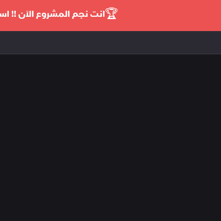
🏆
انت نجم المشروع الآن !! استثمر 99 دولار فقط واحصل على 11 دورة تدريبية من اختيارك ..اصنع مس