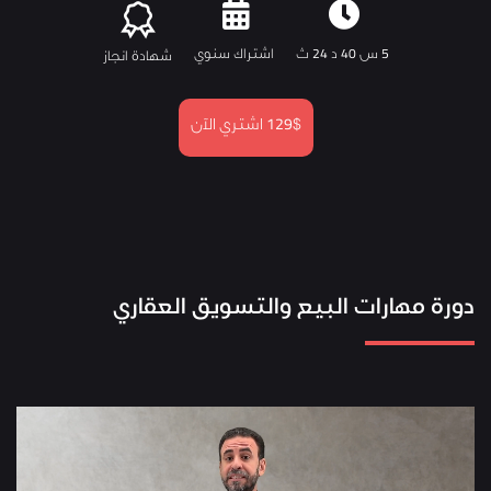
5 س 40 د 24 ث
اشتراك سنوي
شهادة انجاز
129$
اشتري الآن
دورة مهارات البيع والتسويق العقاري