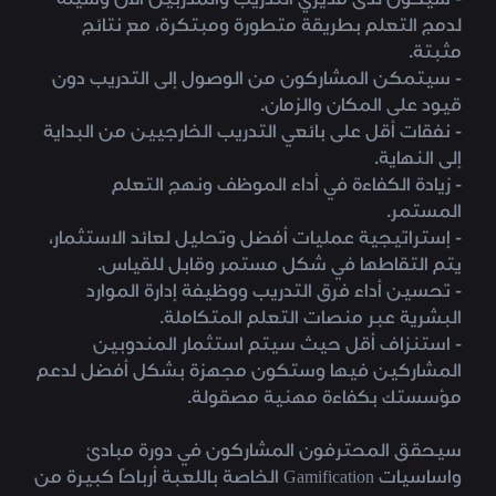
- سيكون لدى مديري التدريب والمدربين الآن وسيلة
لدمج التعلم بطريقة متطورة ومبتكرة، مع نتائج
مثبتة.
- سيتمكن المشاركون من الوصول إلى التدريب دون
قيود على المكان والزمان.
- نفقات أقل على بائعي التدريب الخارجيين من البداية
إلى النهاية.
- زيادة الكفاءة في أداء الموظف ونهج التعلم
المستمر.
- إستراتيجية عمليات أفضل وتحليل لعائد الاستثمار،
يتم التقاطها في شكل مستمر وقابل للقياس.
- تحسين أداء فرق التدريب ووظيفة إدارة الموارد
البشرية عبر منصات التعلم المتكاملة.
- استنزاف أقل حيث سيتم استثمار المندوبين
المشاركين فيها وستكون مجهزة بشكل أفضل لدعم
مؤسستك بكفاءة مهنية مصقولة.
سيحقق المحترفون المشاركون في دورة مبادئ
واساسيات Gamification الخاصة باللعبة أرباحًا كبيرة من