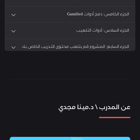
الجزء الخامس: دمج أدوات Gamified
الجزء السادس: أدوات التلعيب
الجزء السابع: المشروع قم بتلعب محتوى التدريب الخاص بك
أساسيات التعلم التفاعلي
عن
عن
آراء
الأسئلة
الجزء الثامن: تحديات الفريق
المدرب
الدورة
العملاء
الشائعة
باستخدام Gamification
ختام الدورة
عن المدرب \ د.مينا مجدي