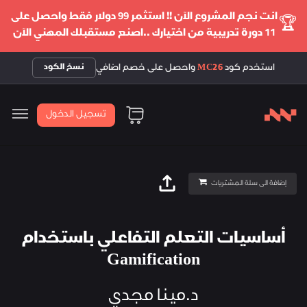
انت نجم المشروع الآن !! استثمر 99 دولار فقط واحصل على
🏆
11 دورة تدريبية من اختيارك ..اصنع مستقبلك المهني الآن
استخدم كود
MC26
واحصل على خصم اضافي
نسخ الكود
تسجيل الدخول
إضافة الى سلة المشتريات
أساسيات التعلم التفاعلي باستخدام
Gamification
د.مينا مجدي