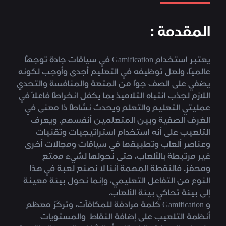
المقدمة :
يعتبر استخدام Gamification في سياقات جادة توجهًا
عالميًا، ولعل توظيفه في التعليم أجدى وأوجب لكونه
يضفي على الصف جوًا من المتعة والمنافسة والتحدي
اللازم لجذب انتباه التلاميذ بما يكفل انخراطًا فاعلاً في
عمليتي التعليم والتعلم ويحدث نشاطًا ذا معنى في
الغرف الصفية وبين المتعلمين أنفسهم. ويعرف
التلعيب على أنه استخدام استراتيجيات وتقنيات
وعناصر ألعاب وتطبيقها في سياقات ومجالات أخرى
غير مرتبطة بالألعاب، حتى نحولها لشيء ممتع
ومحفز. فالنقطة المهمة أننا لا نصنع لعبة في هذا
النوع من التفاعل التعليمي، وإنما نحول بيئة معينة
إلى بيئة تحاكي بيئة الألعاب.
و Gamification كلمة مرادفة للمكافآت، وتركّز معظم
أنظمة التلعيب على إضافة النقاط والمستويات