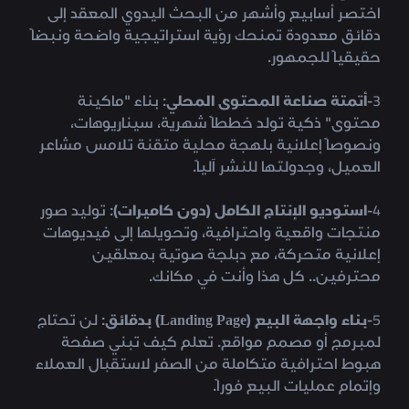
اختصر أسابيع وأشهر من البحث اليدوي المعقد إلى
دقائق معدودة تمنحك رؤية استراتيجية واضحة ونبضاً
حقيقياً للجمهور.
3-
أتمتة صناعة المحتوى المحلي
: بناء "ماكينة
محتوى" ذكية تولد خططاً شهرية، سيناريوهات،
ونصوصاً إعلانية بلهجة محلية متقنة تلامس مشاعر
العميل، وجدولتها للنشر آلياً.
4-
استوديو الإنتاج الكامل (دون كاميرات)
: توليد صور
منتجات واقعية واحترافية، وتحويلها إلى فيديوهات
إعلانية متحركة، مع دبلجة صوتية بمعلقين
محترفين.. كل هذا وأنت في مكانك.
5-
بناء واجهة البيع (Landing Page) بدقائق
: لن تحتاج
لمبرمج أو مصمم مواقع. تعلم كيف تبني صفحة
هبوط احترافية متكاملة من الصفر لاستقبال العملاء
وإتمام عمليات البيع فوراً.